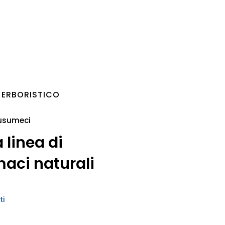
ERBORISTICO
usumeci
 linea di
aci naturali
ti