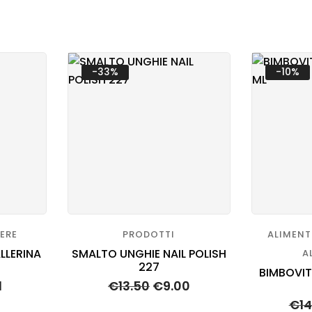
-33%
-10%
SERE
PRODOTTI
ALIMENT
LLERINA
SMALTO UNGHIE NAIL POLISH
A
227
BIMBOVIT
1
€
13.50
€
9.00
€
1