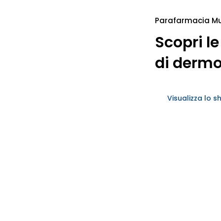
TARIA
Parafarmacia M
Scopri le
di derm
Visualizza lo s
RINARIA