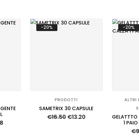
-20%
-20%
PRODOTTI
ALTRI
RGENTE
SAMETRIX 30 CAPSULE
S
L
€
16.50
€
13.20
GELATTTO 
68
1 PAI
€
9