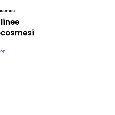
usumeci
 linee
ocosmesi
hop