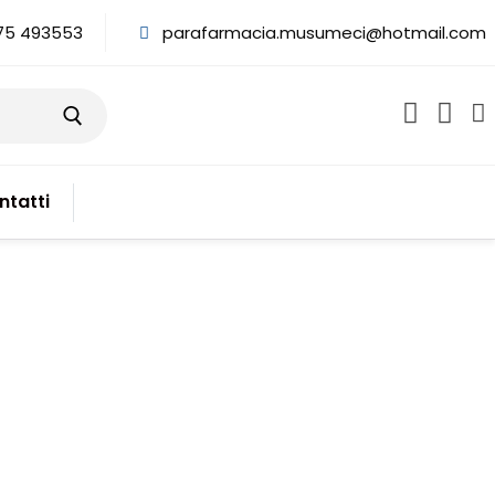
75 493553
parafarmacia.musumeci@hotmail.com
ntatti