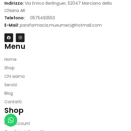
2.0.12
Indirizzo:
Via Enrico Berlinguer, 52047 Marciano della
COSMETICI
Chiana AR
|
Telefono:
0575493553
Author:
E-Mail:
parafarmacia.musumeci@hotmail.com
Atakan
Au
|
Menu
Docs:
https://atakanau.blogspot.com/2021/01/automatic-
DIAGNOSTICI
Home
category-
Shop
menu-
Chi siamo
wp-
Servizi
plugin.html
Blog
|
Contatti
Active
Shop
FARMACI
Theme:
Farmacie
Mio account
Child