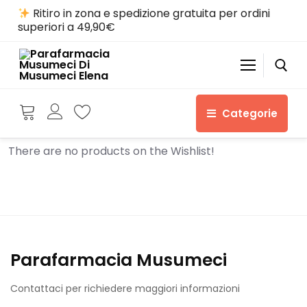
Skip
Ritiro in zona e spedizione gratuita per ordini
to
superiori a 49,90€
content
Categorie
Search for:
There are no products on the Wishlist!
Automatically
ALIMENTI & INTEGRATORI ALIMENTARI
Hierarchic
Categories
in
Parafarmacia Musumeci
Menu
-
Contattaci per richiedere maggiori informazioni
Version