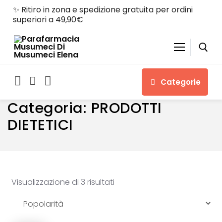
Skip
✨ Ritiro in zona e spedizione gratuita per ordini
to
superiori a 49,90€
content
Categorie
Search for:
Home
PRODOTTI DIETETICI
Categoria:
PRODOTTI
DIETETICI
Home
Shop
Visualizzazione di 3 risultati
Chi siamo
Servizi