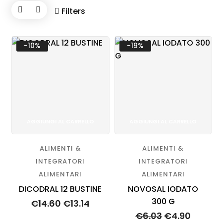
Blog
Filters
Contatti
-10%
-19%
AGGIUNGI AL CARRELLO
AGGIUNGI AL CARRELLO
ALIMENTI &
ALIMENTI &
INTEGRATORI
INTEGRATORI
ALIMENTARI
ALIMENTARI
DICODRAL 12 BUSTINE
NOVOSAL IODATO
300 G
€
14.60
€
13.14
Il
Il
€
6.03
€
4.90
Il
Il
prezzo
prezzo