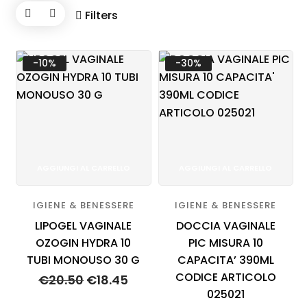
Blog
Filters
Contatti
-10%
-30%
AGGIUNGI AL CARRELLO
AGGIUNGI AL CARRELLO
IGIENE & BENESSERE
IGIENE & BENESSERE
LIPOGEL VAGINALE
DOCCIA VAGINALE
OZOGIN HYDRA 10
PIC MISURA 10
TUBI MONOUSO 30 G
CAPACITA’ 390ML
CODICE ARTICOLO
€
20.50
€
18.45
Il
Il
025021
prezzo
prezzo