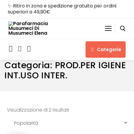
Skip
✨ Ritiro in zona e spedizione gratuita per ordini
to
superiori a 49,90€
content
Categorie
Search for:
Home
PROD.PER IGIENE INT.USO INTER.
Categoria:
PROD.PER IGIENE
INT.USO INTER.
Home
Shop
Visualizzazione di 2 risultati
Chi siamo
Servizi