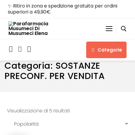
Skip
✨ Ritiro in zona e spedizione gratuita per ordini
to
superiori a 49,90€
content
Categorie
Search for:
Home
SOSTANZE PRECONF. PER VENDITA
Categoria:
SOSTANZE
PRECONF. PER VENDITA
Home
Shop
Visualizzazione di 5 risultati
Chi siamo
Servizi