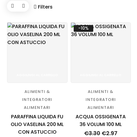
Blog
Filters
Contatti
-10%
AGGIUNGI AL CARRELLO
AGGIUNGI AL CARRELLO
ALIMENTI &
ALIMENTI &
INTEGRATORI
INTEGRATORI
ALIMENTARI
ALIMENTARI
PARAFFINA LIQUIDA FU
ACQUA OSSIGENATA
OLIO VASELINA 200 ML
36 VOLUMI 100 ML
CON ASTUCCIO
€
3.30
€
2.97
Il
Il