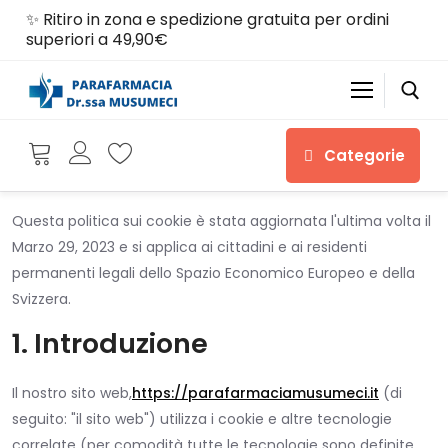
Skip
✨ Ritiro in zona e spedizione gratuita per ordini
to
superiori a 49,90€
content
Categorie
Search for:
Questa politica sui cookie è stata aggiornata l'ultima volta il
Marzo 29, 2023 e si applica ai cittadini e ai residenti
permanenti legali dello Spazio Economico Europeo e della
Home
Svizzera.
Shop
1. Introduzione
Chi siamo
Il nostro sito web,
https://parafarmaciamusumeci.it
(di
Servizi
seguito: "il sito web") utilizza i cookie e altre tecnologie
correlate (per comodità tutte le tecnologie sono definite