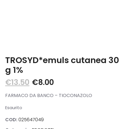
Blog
Contatti
TROSYD*emuls cutanea 30
g 1%
€
13.50
€
8.00
FARMACO DA BANCO – TIOCONAZOLO
Esaurito
COD:
025647049