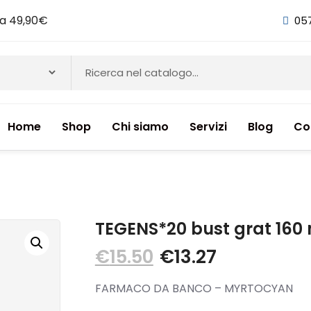
i a 49,90€
05
Home
Shop
Chi siamo
Servizi
Blog
Co
NTI & INTEGRATORI ALIMENTARI
TEGENS*20 bust grat 160
€
15.50
€
13.27
FARMACO DA BANCO – MYRTOCYAN
ETICI