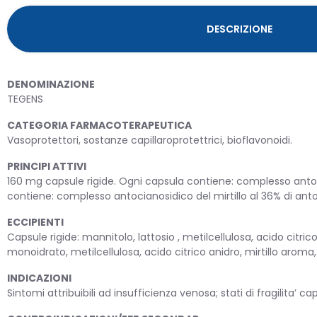
DESCRIZIONE
DENOMINAZIONE
TEGENS
CATEGORIA FARMACOTERAPEUTICA
Vasoprotettori, sostanze capillaroprotettrici, bioflavonoidi.
PRINCIPI ATTIVI
OMEO
160 mg capsule rigide. Ogni capsula contiene: complesso antoci
contiene: complesso antocianosidico del mirtillo al 36% di an
ECCIPIENTI
Capsule rigide: mannitolo, lattosio , metilcellulosa, acido citri
PRIMA
monoidrato, metilcellulosa, acido citrico anidro, mirtillo aroma
INDICAZIONI
Sintomi attribuibili ad insufficienza venosa; stati di fragilita’ capi
PROD