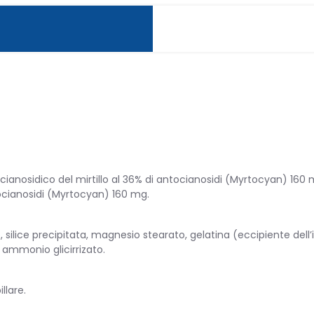
PATIA
anosidico del mirtillo al 36% di antocianosidi (Myrtocyan) 160 
tocianosidi (Myrtocyan) 160 mg.
co, silice precipitata, magnesio stearato, gelatina (eccipiente dell
 INFANZIA
, ammonio glicirrizato.
llare.
OTTI