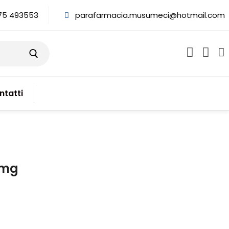
75 493553
parafarmacia.musumeci@hotmail.com
ntatti
 mg