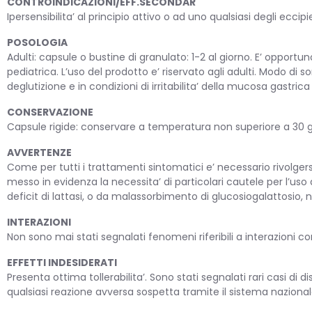
CONTROINDICAZIONI/EFF.SECONDAR
Ipersensibilita’ al principio attivo o ad uno qualsiasi degli eccipie
SANI
POSOLOGIA
Adulti: capsule o bustine di granulato: 1-2 al giorno. E’ opport
pediatrica. L’uso del prodotto e’ riservato agli adulti. Modo di 
deglutizione e in condizioni di irritabilita’ della mucosa gastric
CONSERVAZIONE
Capsule rigide: conservare a temperatura non superiore a 30 g
AVVERTENZE
Come per tutti i trattamenti sintomatici e’ necessario rivolge
VETE
messo in evidenza la necessita’ di particolari cautele per l’uso 
deficit di lattasi, o da malassorbimento di glucosiogalattosio,
INTERAZIONI
Non sono mai stati segnalati fenomeni riferibili a interazioni co
EFFETTI INDESIDERATI
Presenta ottima tollerabilita’. Sono stati segnalati rari casi di
qualsiasi reazione avversa sospetta tramite il sistema nazional