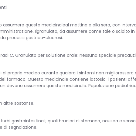
nti.
TARIA
uno assumere questo medicinaleal mattino e alla sera, con intervall
somministrazione. Ilgranulato, da assumere come tale o sciolto in 
a da processi gastrico-ulcerosi.
radi C. Granulato per soluzione orale: nessuna speciale precauz
rsi al proprio medico curante qualora i sintomi non migliorassero
RINARIA
del farmaco. Questo medicinale contiene lattosio: i pazienti affett
 non devono assumere questo medicinale. Popolazione pediatrica. L
n altre sostanze.
 disturbi gastrointestinali, quali bruciori di stomaco, nausea e se
e di segnalazione.