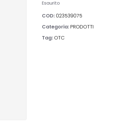
Esaurito
COD:
023539075
Categoria:
PRODOTTI
NOSTICI
Tag:
OTC
ACI
E & BENESSERE