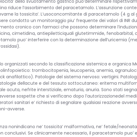
 velocita’ dello svuotamento gastrico puo’determinare rispettiva
mina riduce l’assorbimento del paracetamolo. L’assunzione con
levarne la tossicita’. L’usoconcomitante di paracetamolo (4 g al 
 essere condotto un monitoraggio piu’ frequente dei valori di INR
tamento cronico con farmaci che possono determinare l’induzion
na, cimetidina, antiepiletticiquali glutetimmide, fenobarbital, c
etamolo puo’ interferire con la determinazione dell’uricemia (me
ossidasi).
lo organizzati secondo la classificazione sistemica e organica Med
molinfopoietico: trombocitopenia, leucopenia, anemia, agranulocit
k anafilattico). Patologie del sistema nervoso: vertigini. Patologi
 Patologie dellacute e del tessuto sottocutaneo: eritema multifor
le acuta, nefrite interstiziale, ematuria, anuria. Sono stati segna
i avverse sospette che si verificano dopo l’autorizzazionedel m
ratori sanitari e’ richiesto di segnalare qualsiasi reazione avver
oni-avverse.
nza nonindicano ne’ tossicita’ malformativa, ne’ fetale/neonatal
on conclusivi. Se clinicamente necessario, il paracetamolo puo’ 