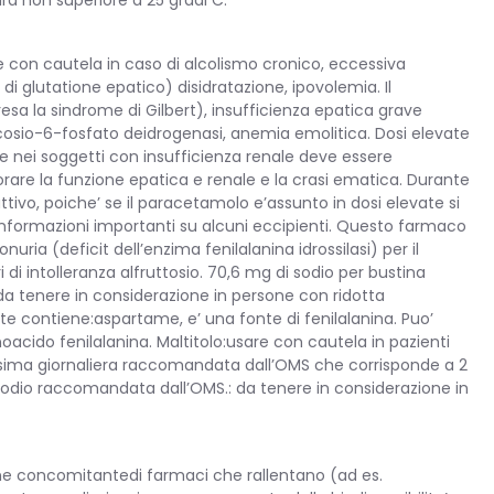
re con cautela in caso di alcolismo cronico, eccessiva
di glutatione epatico) disidratazione, ipovolemia. Il
a la sindrome di Gilbert), insufficienza epatica grave
cosio-6-fosfato deidrogenasi, anemia emolitica. Dosi elevate
e nei soggetti con insufficienza renale deve essere
torare la funzione epatica e renale e la crasi ematica. Durante
ivo, poiche’ se il paracetamolo e’assunto in dosi elevate si
. Informazioni importanti su alcuni eccipienti. Questo farmaco
ia (deficit dell’enzima fenilalanina idrossilasi) per il
 di intolleranza alfruttosio. 70,6 mg di sodio per bustina
a tenere in considerazione in persone con ridotta
 contiene:aspartame, e’ una fonte di fenilalanina. Puo’
noacido fenilalanina. Maltitolo:usare con cautela in pazienti
 massima giornaliera raccomandata dall’OMS che corrisponde a 2
sodio raccomandata dall’OMS.: da tenere in considerazione in
one concomitantedi farmaci che rallentano (ad es.