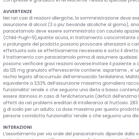
AVVERTENZE
Nei rari casi di reazioni allergiche, la somministrazione deve 
assunzione di alcool (3 o piu’ bevande alcoliche al giorno), ano
paracetamolo deve essere somministrato con cautela apazienti
(Child-Pugh>9),epatite acuta, in trattamento concomitante con
o prolungate del prodotto possono provocare alterazioni a cari
effettuata solo se effettivamente necessaria e sotto il diretto
il trattamento con paracetamolo prima di assumere qualsiasi al
possono verificare gravi reazioni avverse.Invitare il paziente 
da 125 mg granulato effervescente contiene: aspartame , e’ una f
rischio legato all’accumulo dell’aminoacido fenilalanina. Maltito
equivalente a 3,53% dell’assunzione massima giornaliera racco
funzionalita’ renale o che seguono una dieta a basso contenu
essere dannoso in caso di fenilchetonuria (deficit dell’enzima fe
affetti da rari problemi ereditari di intolleranza al fruttosio
g di sodio per un adulto. La dose massima per questo prodotto
persone conridotta funzionalita’ renale o che seguono una die
INTERAZIONI
L’assorbimento per via orale del paracetamolo dipende dalla v