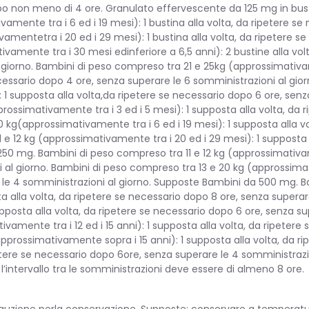
o non meno di 4 ore. Granulato effervescente da 125 mg in busti
mente tra i 6 ed i 19 mesi): 1 bustina alla volta, da ripetere s
vamentetra i 20 ed i 29 mesi): 1 bustina alla volta, da ripetere 
ivamente tra i 30 mesi edinferiore a 6,5 anni): 2 bustine alla vo
iorno. Bambini di peso compreso tra 21 e 25kg (approssimativamen
cessario dopo 4 ore, senza superare le 6 somministrazioni al gi
: 1 supposta alla volta,da ripetere se necessario dopo 6 ore, sen
rossimativamente tra i 3 ed i 5 mesi): 1 supposta alla volta, da 
0 kg(approssimativamente tra i 6 ed i 19 mesi): 1 supposta alla v
1 e 12 kg (approssimativamente tra i 20 ed i 29 mesi): 1 supposta
50 mg. Bambini di peso compreso tra 11 e 12 kg (approssimativame
 al giorno. Bambini di peso compreso tra 13 e 20 kg (approssimat
e le 4 somministrazioni al giorno. Supposte Bambini da 500 mg. 
ta alla volta, da ripetere se necessario dopo 8 ore, senza super
supposta alla volta, da ripetere se necessario dopo 6 ore, senza s
amente tra i 12 ed i 15 anni): 1 supposta alla volta, da ripetere
approssimativamente sopra i 15 anni): 1 supposta alla volta, da r
petere se necessario dopo 6ore, senza superare le 4 somministrazion
l’intervallo tra le somministrazioni deve essere di almeno 8 ore.
uzione perla conservazione. Supposte: conservare a temperatur