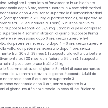
ne. Sciogliere il granulato effervescente in un bicchiere
e necessario dopo 6 ore, senza superare le 4 somministrazioni
se necessario dopo 4 ore, senza superare le 6 somministrazioni
lta (corrispondenti a 250 mg di paracetamolo), da ripetere se
te tra i 6,5 ed inferiore a 8 anni): 2 bustine alla volta
orno. Supposte Neonati da 62,5 mg. Bambini di peso compreso
za superare le 4 somministrazioni al giorno. Supposte Prima
ripetere se necessario dopo 6 ore, senza superare le4
olta, daripetere se necessario dopo 4 – 6 ore, senza superare
 alla volta, da ripetere senecessario dopo 4 ore, senza
nte tra i 20 ed i 29 mesi): 1 supposta alla volta, daripetere
ivamente tra i 30 mesi ed inferiore a 6,5 anni): 1 supposta
Bambini di peso compreso tra21 e 25 kg
are le 3 somministrazioni al giorno. Bambini di peso compreso
uperare le 4 somministrazioni al giorno. Supposte Adulti da
 se necessario dopo 8 ore, senza superarele 3
ipeterese necessario dopo 6 ore, senza superare le 4
i al giorno. Insufficienza renale. In caso di insufficienza
a non superiore a 25 gradi C.