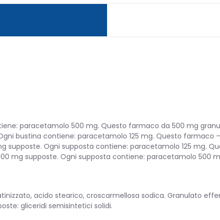
PATIA
ene: paracetamolo 500 mg. Questo farmaco da 500 mg granula
gni bustina contiene: paracetamolo 125 mg. Questo farmaco – 
mg supposte. Ogni supposta contiene: paracetamolo 125 mg. Q
00 mg supposte. Ogni supposta contiene: paracetamolo 500 mg
 INFANZIA
tinizzato, acido stearico, croscarmellosa sodica. Granulato effe
e: gliceridi semisintetici solidi.
OTTI