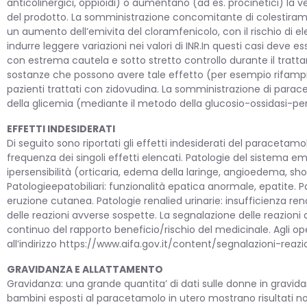
anticolinergici, oppioidi) o aumentano (ad es. procinetici) la
del prodotto. La somministrazione concomitante di colestira
un aumento dell’emivita del cloramfenicolo, con il rischio di e
indurre leggere variazioni nei valori di INR.In questi casi deve
con estrema cautela e sotto stretto controllo durante il trat
sostanze che possono avere tale effetto (per esempio rifampici
pazienti trattati con zidovudina. La somministrazione di parac
della glicemia (mediante il metodo della glucosio-ossidasi-per
EFFETTI INDESIDERATI
Di seguito sono riportati gli effetti indesiderati del paracetamo
frequenza dei singoli effetti elencati. Patologie del sistema e
ipersensibilità (orticaria, edema della laringe, angioedema, shoc
Patologieepatobiliari: funzionalità epatica anormale, epatite.
eruzione cutanea. Patologie renalied urinarie: insufficienza rena
delle reazioni avverse sospette. La segnalazione delle reazion
continuo del rapporto beneficio/rischio del medicinale. Agli ope
all’indirizzo https://www.aifa.gov.it/content/segnalazioni-reazi
GRAVIDANZA E ALLATTAMENTO
Gravidanza: una grande quantita’ di dati sulle donne in gravida
bambini esposti al paracetamolo in utero mostrano risultati n