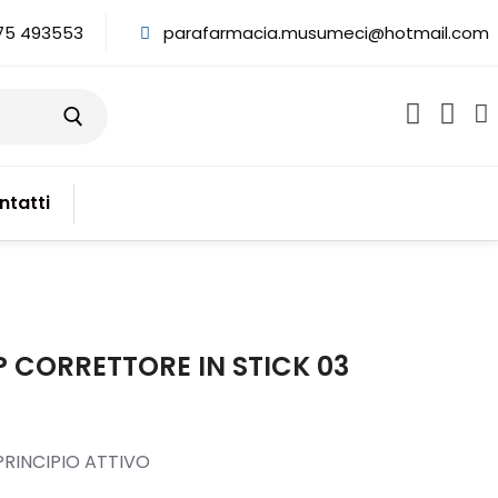
75 493553
parafarmacia.musumeci@hotmail.com
ntatti
P CORRETTORE IN STICK 03
RINCIPIO ATTIVO