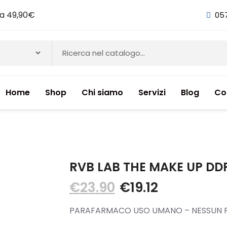
i a 49,90€
05
Home
Shop
Chi siamo
Servizi
Blog
Co
NTI & INTEGRATORI ALIMENTARI
RVB LAB THE MAKE UP DD
€
23.90
€
19.12
PARAFARMACO USO UMANO – NESSUN P
ETICI