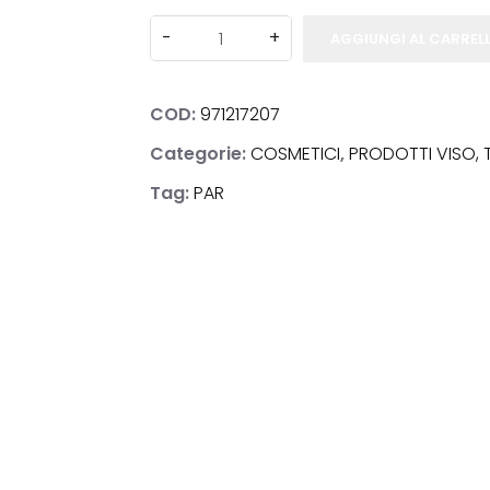
AGGIUNGI AL CARREL
COD:
971217207
NOSTICI
Categorie:
COSMETICI
,
PRODOTTI VISO,
Tag:
PAR
ACI
E & BENESSERE