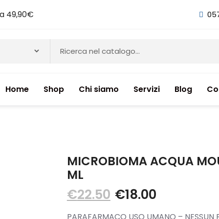
i a 49,90€
05
Home
Shop
Chi siamo
Servizi
Blog
Co
NTI & INTEGRATORI ALIMENTARI
MICROBIOMA ACQUA MOUS
ML
€
22.50
€
18.00
ETICI
PARAFARMACO USO UMANO – NESSUN P