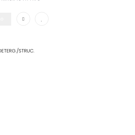
LO
DETERG./STRUC.