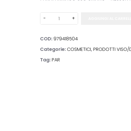
AGGIUNGI AL CARREL
NOSTICI
COD:
979418504
Categorie:
COSMETICI
,
PRODOTTI VISO/
Tag:
PAR
ACI
E & BENESSERE