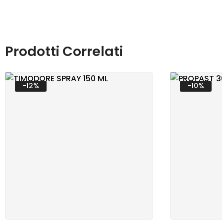
SANI
Prodotti Correlati
-12%
-10%
VETE