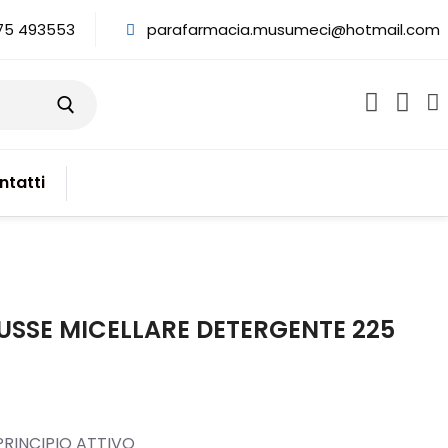
75 493553
parafarmacia.musumeci@hotmail.com
ntatti
SE MICELLARE DETERGENTE 225
RINCIPIO ATTIVO