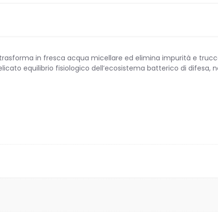
 trasforma in fresca acqua micellare ed elimina impurità e trucco
icato equilibrio fisiologico dell’ecosistema batterico di difesa, 
PATIA
 INFANZIA
OTTI