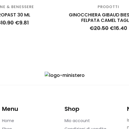
ENE & BENESSERE
PRODOTTI
ROPAST 30 ML
GINOCCHIERA GIBAUD BIE
FELPATA CAMEL TAGLI
€
10.90
€
9.81
€
20.50
€
16.40
Menu
Shop
I
Home
Mio account
n
Shop
Condizioni di vendita