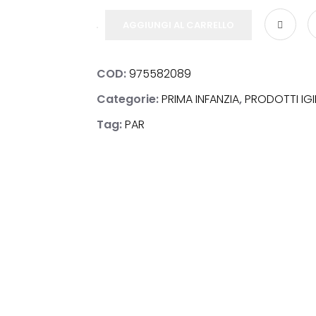
AGGIUNGI AL CARRELLO
COD:
975582089
NOSTICI
Categorie:
PRIMA INFANZIA
,
PRODOTTI IGI
Tag:
PAR
ACI
E & BENESSERE