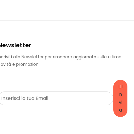
Newsletter
scriviti alla Newsletter per rimanere aggiornato sulle ultime
ovità e promozioni
I
E
n
m
vi
a
a