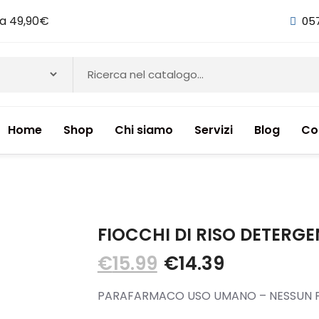
i a 49,90€
05
Home
Shop
Chi siamo
Servizi
Blog
Co
NTI & INTEGRATORI ALIMENTARI
FIOCCHI DI RISO DETERGE
€
15.99
€
14.39
PARAFARMACO USO UMANO – NESSUN P
ETICI