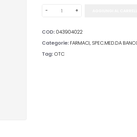
AGGIUNGI AL CARREL
COD:
043904022
NOSTICI
Categorie:
FARMACI
,
SPEC.MED.DA BANC
Tag:
OTC
ACI
E & BENESSERE