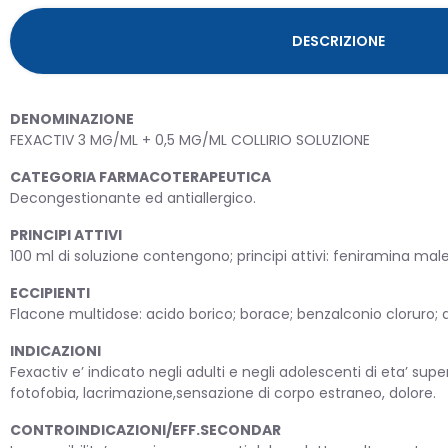
DESCRIZIONE
DENOMINAZIONE
FEXACTIV 3 MG/ML + 0,5 MG/ML COLLIRIO SOLUZIONE
CATEGORIA FARMACOTERAPEUTICA
Decongestionante ed antiallergico.
PRINCIPI ATTIVI
OMEO
100 ml di soluzione contengono; principi attivi: feniramina maleato
ECCIPIENTI
Flacone multidose: acido borico; borace; benzalconio cloruro; a
PRIMA
INDICAZIONI
Fexactiv e’ indicato negli adulti e negli adolescenti di eta’ su
fotofobia, lacrimazione,sensazione di corpo estraneo, dolore.
CONTROINDICAZIONI/EFF.SECONDAR
PROD