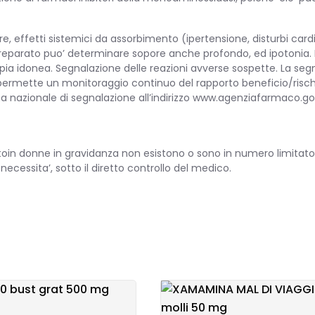
are, effetti sistemici da assorbimento (ipertensione, disturbi car
 preparato puo’ determinare sopore anche profondo, ed ipotonia.
apia idonea. Segnalazione delle reazioni avverse sospette. La seg
ermette un monitoraggio continuo del rapporto beneficio/rischio d
tema nazionale di segnalazione all’indirizzo www.agenziafarmac
idratoin donne in gravidanza non esistono o sono in numero limitato
necessita’, sotto il diretto controllo del medico.