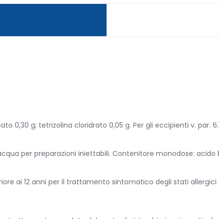
PATIA
 0,30 g; tetrizolina cloridrato 0,05 g. Per gli eccipienti v. par. 6.1
cqua per preparazioni iniettabili. Contenitore monodose: acido bo
 INFANZIA
periore ai 12 anni per il trattamento sintomatico degli stati alle
OTTI