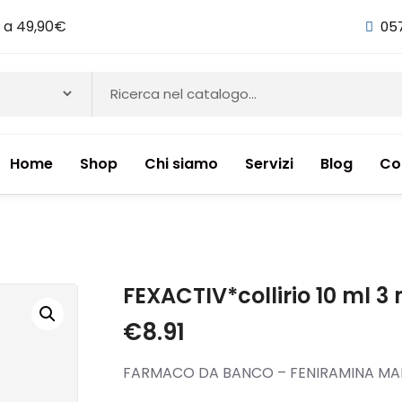
i a 49,90€
05
Home
Shop
Chi siamo
Servizi
Blog
Co
NTI & INTEGRATORI ALIMENTARI
FEXACTIV*collirio 10 ml 
€
8.91
FARMACO DA BANCO – FENIRAMINA MA
ETICI