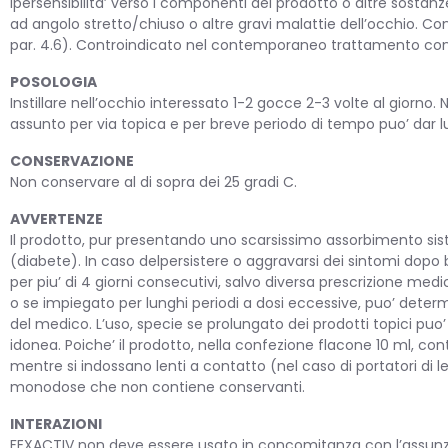
Ipersensibilita’ verso i componenti del prodotto o altre sostan
ad angolo stretto/chiuso o altre gravi malattie dell’occhio. Co
SANI
par. 4.6). Controindicato nel contemporaneo trattamento con far
POSOLOGIA
Instillare nell’occhio interessato 1-2 gocce 2-3 volte al giorno
assunto per via topica e per breve periodo di tempo puo’ dar lu
CONSERVAZIONE
Non conservare al di sopra dei 25 gradi C.
AVVERTENZE
Il prodotto, pur presentando uno scarsissimo assorbimento siste
VETE
(diabete). In caso delpersistere o aggravarsi dei sintomi dopo 
per piu’ di 4 giorni consecutivi, salvo diversa prescrizione medic
o se impiegato per lunghi periodi a dosi eccessive, puo’ determi
del medico. L’uso, specie se prolungato dei prodotti topici puo’
idonea. Poiche’ il prodotto, nella confezione flacone 10 ml, co
mentre si indossano lenti a contatto (nel caso di portatori di len
monodose che non contiene conservanti.
INTERAZIONI
FEXACTIV non deve essere usato in concomitanza con l’assunzione