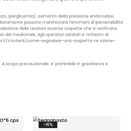
diaci, iperglicemia), aumento della pressione endoculare,
 Raramente possono manifestarsi fenomeni di ipersensibilita’.
nalazione delle reazioni avverse sospette che si verificano
el medicinale. Agli operatori sanitari e’ richiesto di
o.gov.it/content/come-segnalare-una-sospetta-re azione-
. A scopo precauzionale, e’ preferibile in gravidanza e
-16%