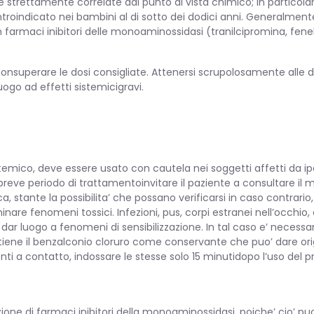
ze strettamente correlate dal punto di vista chimico; in particol
ntroindicato nei bambini al di sotto dei dodici anni. Generalmen
TARIA
maci inibitori delle monoaminossidasi (tranilcipromina, fenelzin
. Nonsuperare le dosi consigliate. Attenersi scrupolosamente alle
ogo ad effetti sistemicigravi.
mico, deve essere usato con cautela nei soggetti affetti da ipert
RINARIA
breve periodo di trattamentoinvitare il paziente a consultare il 
a, stante la possibilita’ che possano verificarsi in caso contrario
nare fenomeni tossici. Infezioni, pus, corpi estranei nell’occhio,
 dar luogo a fenomeni di sensibilizzazione. In tal caso e’ necessa
ntiene il benzalconio cloruro come conservante che puo’ dare orig
ti a contatto, indossare le stesse solo 15 minutidopo l’uso del prod
 di farmaci inibitori della monoaminossidasi, poiche’ cio’ puo’ 