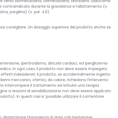
are verso xilometazolina, oximetazolina, tetrizolina. Glaucoma
te controindicato durante la gravidanza e l’allattamento (v.
a, pargilina) (v. par. 4.5).
 dosi consigliate. Un dosaggio superiore del prodotto anche se
ensione, ipertiroidismo, disturbi cardiaci, ed iperglicemia
medico. In ogni caso, il prodotto non deve essere impiegato
, effetti indesiderati. Il prodotto, se accidentalmente ingerito
 danni meccanici, chimici, da calore, richiedono l’intervento
rio interrompere il trattamento ed istituire una terapia
ine a reazioni di sensibilizzazione non deve essere applicato
otto). In questi casi e’ possibile utilizzare il contenitore
determinare l’insorgenza di gravi crisi ipertensive.