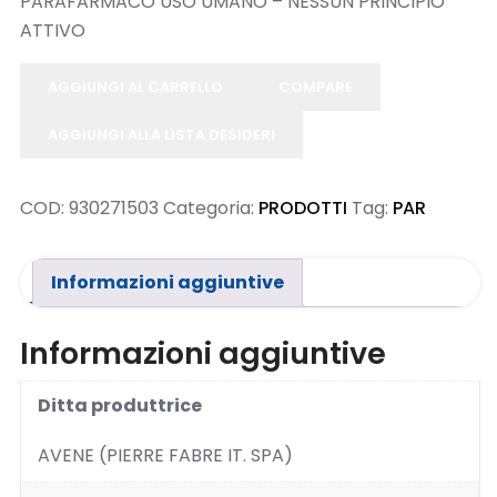
PARAFARMACO USO UMANO – NESSUN PRINCIPIO
2.0.12
COSMETICI
ATTIVO
|
Author:
AGGIUNGI AL CARRELLO
COMPARE
Atakan
Au
AGGIUNGI ALLA LISTA DESIDERI
|
Docs:
COD:
930271503
Categoria:
PRODOTTI
Tag:
PAR
https://atakanau.blogspot.com/2021/01/automatic-
DIAGNOSTICI
category-
menu-
Informazioni aggiuntive
wp-
plugin.html
Informazioni aggiuntive
|
Active
Ditta produttrice
FARMACI
Theme:
Farmacie
AVENE (PIERRE FABRE IT. SPA)
Child