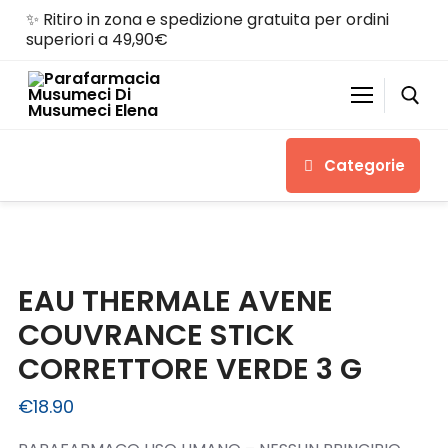
Skip
✨ Ritiro in zona e spedizione gratuita per ordini
to
superiori a 49,90€
content
Categorie
Search for:
Automatically
ALIMENTI & INTEGRATORI ALIMENTARI
EAU THERMALE AVENE
Hierarchic
COUVRANCE STICK
Categories
in
CORRETTORE VERDE 3 G
Menu
€
18.90
-
Version