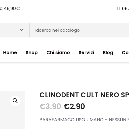
i a 49,90€
05
Home
Shop
Chi siamo
Servizi
Blog
Co
NTI & INTEGRATORI ALIMENTARI
CLINODENT CULT NERO SP
€
3.90
€
2.90
PARAFARMACO USO UMANO – NESSUN P
ETICI