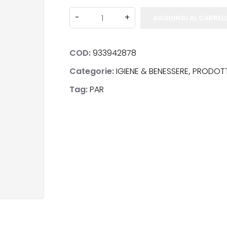
AGGIUNGI AL CARREL
COD:
933942878
NOSTICI
Categorie:
IGIENE & BENESSERE
,
PRODOTTI
Tag:
PAR
ACI
E & BENESSERE