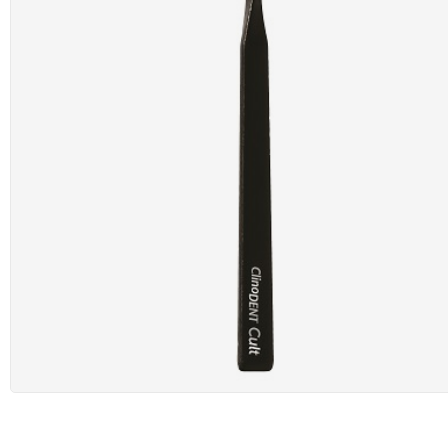
DIAG
FARM
IGIEN