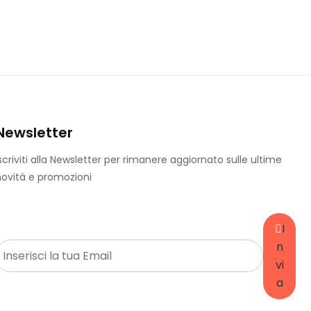
Newsletter
scriviti alla Newsletter per rimanere aggiornato sulle ultime
ovità e promozioni
I
E
n
m
vi
a
a