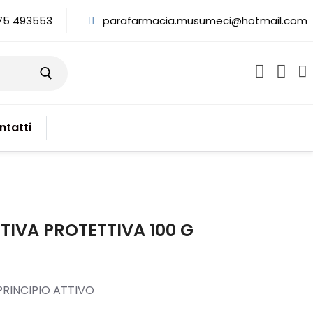
75 493553
parafarmacia.musumeci@hotmail.com
ntatti
TIVA PROTETTIVA 100 G
RINCIPIO ATTIVO