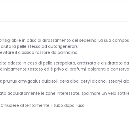
 consigliabile in caso di arrossamento del sederino. La sua compo
, aiuta la pelle stessa ad autorigenerarsi.
vitare il classico rossore da pannolino.
o adatto in caso di pelle screpolata, arrossata e disidratata dat
è clinicamente testato ed è privo di profumi, coloranti o conserva
PATIA
prunus amygdalus dulcisoil; cera alba; cetyl alcohol, stearyl alco
avato accuratamente le zone interessate, spalmare un velo sott
 INFANZIA
. Chiudere attentamente il tubo dopo l’uso.
OTTI