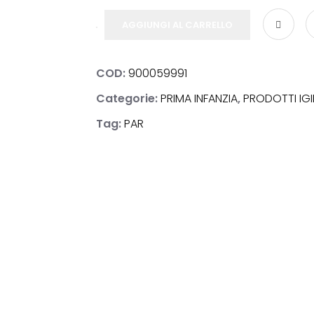
AGGIUNGI AL CARRELLO
COD:
900059991
NOSTICI
Categorie:
PRIMA INFANZIA
,
PRODOTTI IGI
Tag:
PAR
ACI
E & BENESSERE