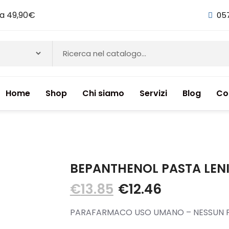
i a 49,90€
05
Home
Shop
Chi siamo
Servizi
Blog
Co
NTI & INTEGRATORI ALIMENTARI
BEPANTHENOL PASTA LENI
€
13.85
€
12.46
PARAFARMACO USO UMANO – NESSUN P
ETICI