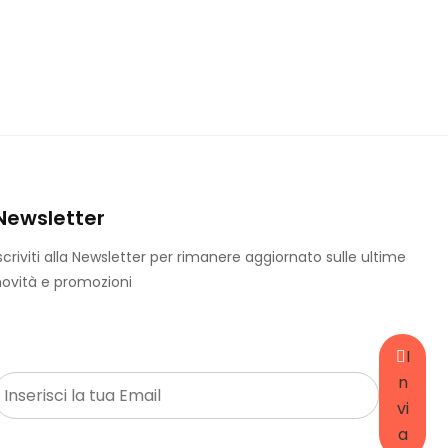
Newsletter
scriviti alla Newsletter per rimanere aggiornato sulle ultime
ovità e promozioni
I
E
n
m
vi
a
a